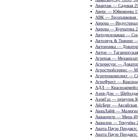
Авантаж — Садовая 2
Аверс — Юфимцева 1
АВК — Лесопарковая 
Аврора — Индустриал
Аврора — Курчатова 2
Автодизельмаш — Соц
Автозвук & Тюнинг —
Автономка — Доватор
Автор — Таганрогская
Агропак — Механизат
Агроресурс — Доватор
Агростройсервис — Ма
Агротехкомплект — Со
АгроФрост — Красноа
АДЛ — Красноармейск
Азия-Дон — Шеболдае
АзовГаз — переулок К
АйсБерг — Аксайская 
АкваЛайф — Малюгин
Аквацентр — Мира 49
Аквилон — Текучёва 
Акита Пауэр Продактс
Акита Пауэр Продакт