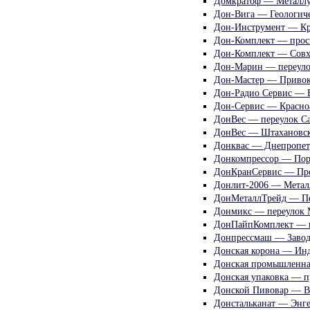
Домкратоф — Металлур
Дон-Вига — Геологиче
Дон-Инструмент — Кр
Дон-Комплект — просп
Дон-Комплект — Совх
Дон-Марин — переуло
Дон-Мастер — Привок
Дон-Радио Сервис — Б
Дон-Сервис — Красно
ДонВес — переулок Са
ДонВес — Штахановск
Донквас — Днепропет
Донкомпрессор — Пор
ДонКранСервис — Пр
Донлит-2006 — Металл
ДонМеталлТрейд — Пе
Донмикс — переулок 
ДонПайпКомплект — п
Донпрессмаш — Завод
Донская корона — Инд
Донская промышленна
Донская упаковка — п
Донской Пивовар — В
Донстальканат — Энге