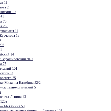
я 11
ова 2
сайский 19
 61
я 75
а 265
риальная 11
 Курчатова 1а
3
292
31
айский 14
т Ворошиловский 91/2
а 77
альский 101
ского 32
вского 25
т Михаила Нагибина 32/2
улок Технологический 5
8
оспект Ленина 43
120а
— 14-я линия 50
оргово-монтажная фирма — Доватора 197