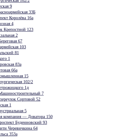
гическая 102/2
ская 9
асноармейская 33Б
ект Королёва 16а
озная 4
к Крепостной 123
зальная 2
ереговая 67
армейская 103
льский 81
ого 1
ровская 83а
товая 66а
омышленная 15
ургическая 102/2
трожицкого 1д
Машиностроительный 7
ереулок Сортовой 52
ская 1
устриальная 5
я компания — Доватора 150
роспект Буденновский 93
ити Черевичкина 64
льса 353а