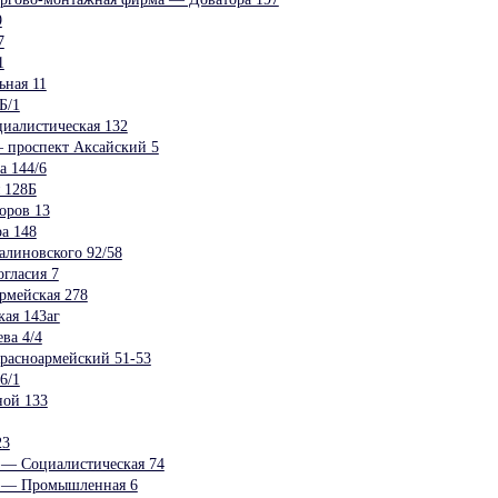
9
7
1
ьная 11
Б/1
иалистическая 132
 проспект Аксайский 5
а 144/6
 128Б
оров 13
а 148
линовского 92/58
гласия 7
рмейская 278
ая 143аг
ва 4/4
расноармейский 51-53
6/1
ой 133
23
 — Социалистическая 74
с — Промышленная 6