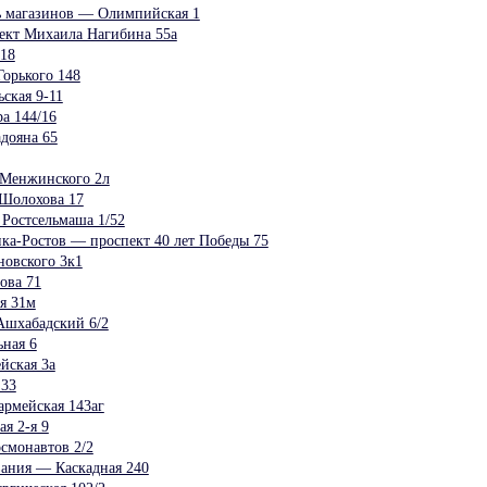
ь магазинов — Олимпийская 1
ект Михаила Нагибина 55а
 18
орького 148
ская 9-11
а 144/16
дояна 65
 Менжинского 2л
 Шолохова 17
 Ростсельмаша 1/52
ка-Ростов — проспект 40 лет Победы 75
овского 3к1
ова 71
я 31м
Ашхабадский 6/2
ная 6
ская 3а
 33
рмейская 143аг
я 2-я 9
смонавтов 2/2
ания — Каскадная 240