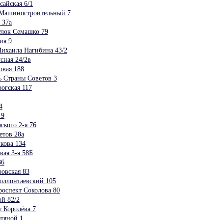
айская 6/1
Машиностроительный 7
 37а
улок Семашко 79
ия 9
ихаила Нагибина 43/2
сная 24/2в
овая 188
 Страны Советов 3
огская 117
4
 9
ского 2-я 76
етов 28а
кова 134
ая 3-я 58Б
36
овская 83
оллонтаевский 105
оспект Соколова 80
й 82/2
 Королёва 7
тяной 1