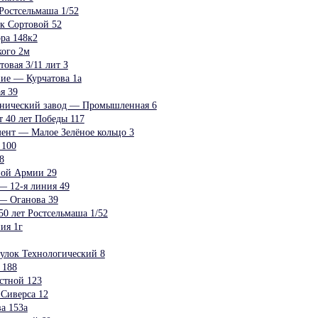
Ростсельмаша 1/52
к Сортовой 52
ра 148к2
ого 2м
овая 3/11 лит З
ние — Курчатова 1а
я 39
анический завод — Промышленная 6
 40 лет Победы 117
мент — Малое Зелёное кольцо 3
 100
8
ной Армии 29
— 12-я линия 49
 — Оганова 39
0 лет Ростсельмаша 1/52
ия 1г
улок Технологический 8
 188
стной 123
Сиверса 12
а 153а