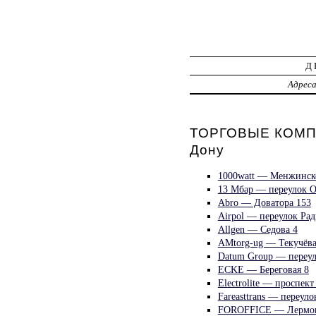
Д
Адрес
ТОРГОВЫЕ КОМПА
Дону
1000watt — Менжинск
13 Мбар — переулок О
Abro — Доватора 153
Airpol — переулок Ра
Allgen — Седова 4
AMtorg-ug — Текучёва
Datum Group — переул
ECKE — Береговая 8
Electrolite — проспек
Fareasttrans — переул
FOROFFICE — Лермон