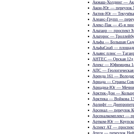
Акмаш-Холдинг — Акс
Акон-Юг — переулок 
Актив-Юг — Текучёва
Алеанс-Групп — пере
Алекс-Пак — 45-я лин
Альтаир — проспект М
Альторос — Троллейбу
Альфа — Большая Сад
АльфаСнаб — площадь
Альянс плюс — Таганр
АНТЕС — Орская 12д
Апекс — Юфимцева 1
АПС — Геологическая
Аренда 161 — Володар
Ариада — Страны Сов
Ариадна-Юг — Мечни
Арктик-Дон — Кольцев
Арктика — Войкова 1
Арлифт — Днепропетр
Арсенал — переулок К
Арсеналкомплект — пр
Артком-Юг — Крупско
Аспект АТ — проспект
Атеси — переулок Неф