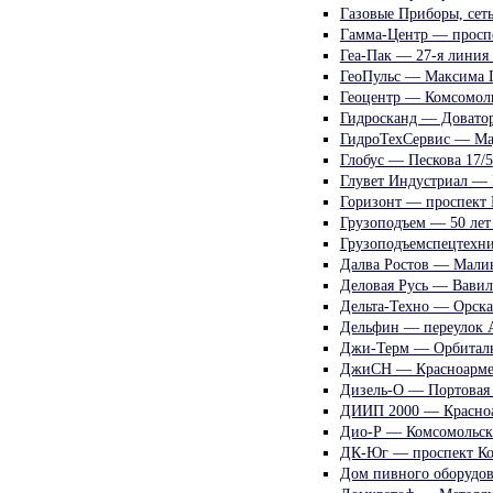
Газовые Приборы, сет
Гамма-Центр — просп
Геа-Пак — 27-я линия
ГеоПульс — Максима Г
Геоцентр — Комсомоль
Гидросканд — Доватор
ГидроТехСервис — Ма
Глобус — Пескова 17/5
Глувет Индустриал —
Горизонт — проспект
Грузоподъем — 50 лет
Грузоподъемспецтехни
Далва Ростов — Малин
Деловая Русь — Вавил
Дельта-Техно — Орска
Дельфин — переулок 
Джи-Терм — Орбиталь
ДжиСН — Красноармей
Дизель-О — Портовая
ДИИП 2000 — Красноа
Дио-Р — Комсомольска
ДК-Юг — проспект Ко
Дом пивного оборудов