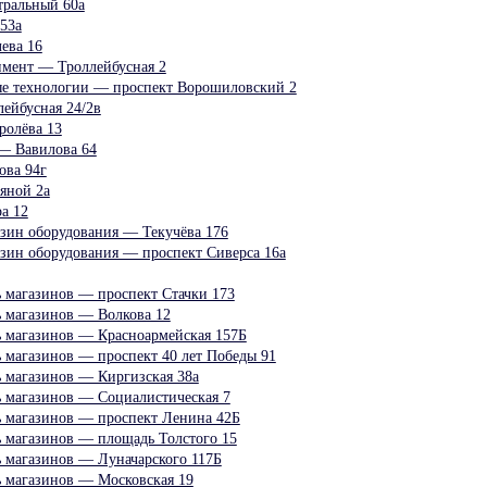
тральный 60а
53а
ева 16
мент — Троллейбусная 2
 технологии — проспект Ворошиловский 2
йбусная 24/2в
ролёва 13
 Вавилова 64
ова 94г
яной 2а
а 12
азин оборудования — Текучёва 176
азин оборудования — проспект Сиверса 16а
ь магазинов — проспект Стачки 173
ь магазинов — Волкова 12
ь магазинов — Красноармейская 157Б
ь магазинов — проспект 40 лет Победы 91
ь магазинов — Киргизская 38а
ь магазинов — Социалистическая 7
ь магазинов — проспект Ленина 42Б
ь магазинов — площадь Толстого 15
ь магазинов — Луначарского 117Б
ь магазинов — Московская 19