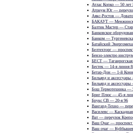
Атлас Копко — 50 лет 
Атриум Юг — переуло
Аякс-Ростов — Довато
БАКАУТ — Менжинск
Балтик Мастер — Старт
Банковское оборудова
Банком — Тургеневска
Батайский Энергомех
Белтехторг — проспект
Бензо-электро инстру
БЕСТ — Таганрогская
Бестек — 14-я линия 8
Бетар-Дон — 1-й Кон
Бильярд и аксессуары 
Бильярд и аксессуары
Бош Термотехника — 5
Бриг Плюс — 45-я лин
Брукс СВ — 20-я 96
Вангард-Техно — пере
Василевс — Каскадная
Ват — переулок Крепо
Ваш Очаг — проспект 
Ваш очаг — Куйбышев