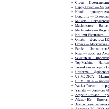
Groen — Промышленна
Happy Dream — Мирон
Honda — проспект Ак
Long Life — Суворова
M-Pack — Некрасовска
Machinestore — Нансен
Machinestore — Индуст
NoLimit Electronics —
Omaks — Доватора 15
Omaks — Московская 
Paraks — Иловайская 
Rinai — проспект Акс
Sewclub.ru — проспек
Top Machine — Нансен
Tornado — переулок С
Uniforma — Доброволь
US MEDICA — Малино
US MEDICA — проспек
Wacker Ростов — пере
Yamaha — Вавилова 6
Zeppelin Rusland — пр
Абамет-Юг — Вятская 
Абсолютные Решения 
Авангард-ЭД, ООО, т