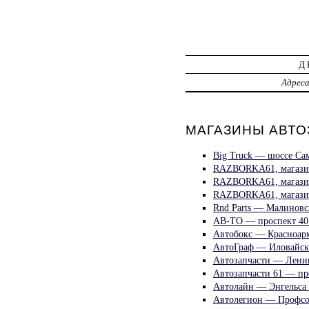
Д
Адрес
МАГАЗИНЫ АВТОЗ
Big Truck — шоссе Са
RAZBORKA61, магазин 
RAZBORKA61, магазин 
RAZBORKA61, магазин 
Rnd Parts — Малиновс
АВ-ТО — проспект 40 
Автобокс — Красноарм
АвтоГраф — Иловайск
Автозапчасти — Лени
Автозапчасти 61 — пр
Автолайн — Энгельса 
Автолегион — Профсо