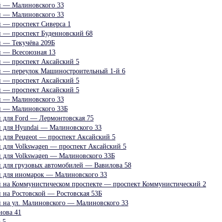
й — Малиновского 33
й — Малиновского 33
й — проспект Сиверса 1
й — проспект Буденновский 68
й — Текучёва 209Б
й — Всесоюзная 13
й — проспект Аксайский 5
й — переулок Машиностроительный 1-й 6
й — проспект Аксайский 5
й — проспект Аксайский 5
й — Малиновского 33
й — Малиновского 33Б
й для Ford — Лермонтовская 75
й для Hyundai — Малиновского 33
й для Peugeot — проспект Аксайский 5
й для Volkswagen — проспект Аксайский 5
й для Volkswagen — Малиновского 33Б
й для грузовых автомобилей — Вавилова 58
й для иномарок — Малиновского 33
й на Коммунистическом проспекте — проспект Коммунистический 2
й на Ростовской — Ростовская 53Б
й на ул. Малиновского — Малиновского 33
нова 41
 5