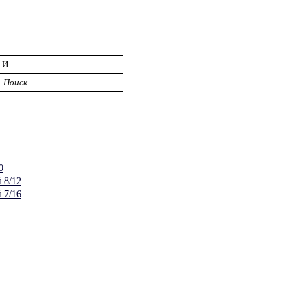
ИИ
Поиск
0
 8/12
 7/16