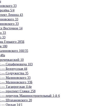
а
овского 33
ролёва 5/4
спект Ленина 43
иновского 33
иновского 33
е Восточное 14
о 33
о 33
а Горького 285Б
я 180
алиновского 160/35
48а
рочеркасский 10
й — Серафимовича 103
й — Белорусская 44
й — Содружества 35
й — Малиновского 33
й — Малиновского 33Б
й — Таганрогская 114е
й — проспект Стачки 258
й — переулок Машиностроительный 1-й 6
й — Штахановского 20
й — Орская 14/1