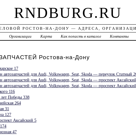
RNDBURG.RU
ЕЛОВОЙ РОСТОВ-НА-ДОНУ — АДРЕСА, ОРГАНИЗАЦ
а
Организации
Карта
Как попасть в каталог
Контакты
АПЧАСТЕЙ Ростова-на-Дону
марское 17
автозапчастей для Audi, Volkswagen, Seat, Skoda — переулок Статный 2
автозапчастей для Audi, Volkswagen, Seat, Skoda — проспект Аксайский
автозапчастей для Audi, Volkswagen, Seat, Skoda — проспект Аксайский
кого 116
лет Победы 338
ейская 264
ая 31
на 127
оспект Аксайский 5
174
юзная 47