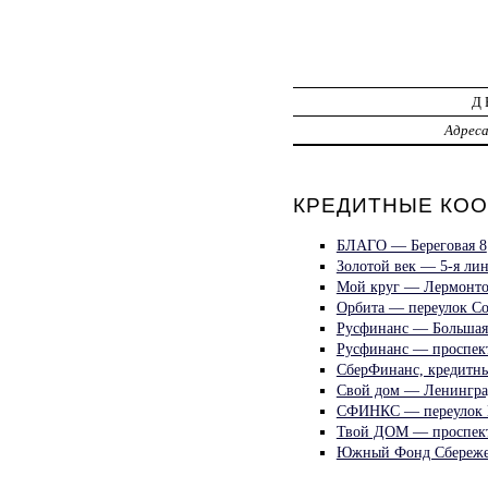
Д
Адрес
КРЕДИТНЫЕ КООП
БЛАГО — Береговая 8
Золотой век — 5-я лин
Мой круг — Лермонто
Орбита — переулок Со
Русфинанс — Большая
Русфинанс — проспект
СберФинанс, кредитны
Свой дом — Ленингра
СФИНКС — переулок 
Твой ДОМ — проспек
Южный Фонд Сбереже