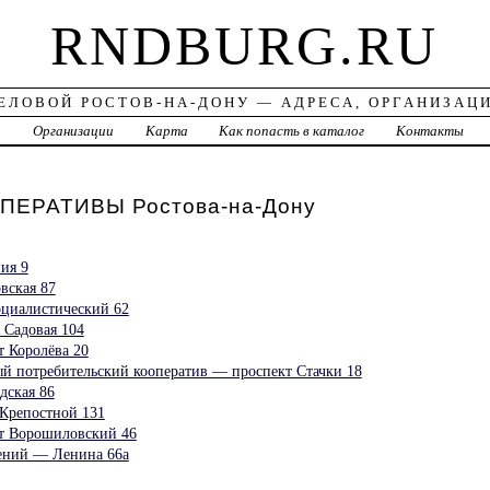
RNDBURG.RU
ЕЛОВОЙ РОСТОВ-НА-ДОНУ — АДРЕСА, ОРГАНИЗАЦ
а
Организации
Карта
Как попасть в каталог
Контакты
ЕРАТИВЫ Ростова-на-Дону
ия 9
вская 87
циалистический 62
 Садовая 104
 Королёва 20
й потребительский кооператив — проспект Стачки 18
дская 86
Крепостной 131
т Ворошиловский 46
ний — Ленина 66а