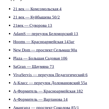
21 век — Комсомольская 4
21 век — Куйбышева 50/2
21век — Суворова 13
AdamS — переулок Беломорский 13
Hooms — Красноармейская 143аг
New Dom — проспект Сельмаш 90а
Plaza — Большая Садовая 106
SaGran — Шаумяна 73
VivaServis — переулок Педагогический 6
А-Класс — переулок Доломановский 55а
А-Формитель — Красноармейская 182
А-Формитель — Вартанова 14
Авангард — проспект Соколова 85/1