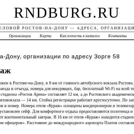
RNDBURG.RU
ЕЛОВОЙ РОСТОВ-НА-ДОНУ — АДРЕСА, ОРГАНИЗАЦ
а
Организации
Карта
Как попасть в каталог
Контакты
а-Дону, организации по адресу Зорге 58
раж
ожен в Ростове-на-Дону, в 8 км от главного автобусного вокзала Ростова.
заезда и отъезда, номера для некурящих, бар, бесплатный Wi-Fi на всей 
 стадиона «Ростов Арена» составляет 12 км, а до Ростовского академичес
втовокзала — 14 км. Стойка регистрации работает круглосуточно. По за
ков в номер. Номера отеля «Кураж» оснащены кондиционером и телевизо
установлен сейф. Для комфортного отдыха предоставляются полотенца и 
ют континентальный завтрак. В 16 км от отеля «Кураж» находится стадио
м офицеров». Расстояние до международного аэропорта Платов составляе