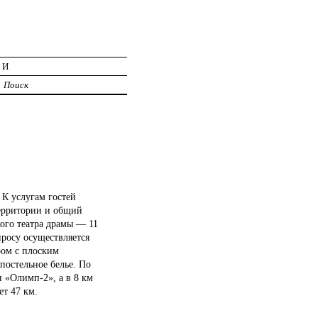
ИИ
Поиск
 К услугам гостей
территории и общий
кого театра драмы — 11
просу осуществляется
ром с плоским
постельное белье. По
н «Олимп-2», а в 8 км
т 47 км.