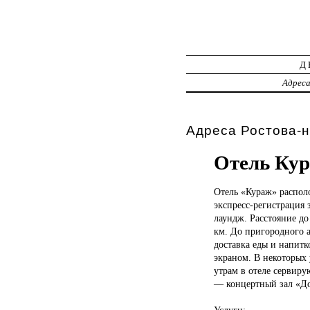
Д
Адрес
Адреса Ростова-н
Отель Ку
Отель «Кураж»
распол
экспресс-регистрация 
лаундж. Расстояние до
км. До пригородного а
доставка еды и напит
экраном. В некоторых 
утрам в отеле сервиру
— концертный зал «До
Услуги: