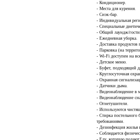
- Кондиционер.
- Места для курения.
- Снэк-бар.
- Индивидуальная реги
- Специальные диетиче
- Общий лаундж/гости
- Ежедневная уборка.
- Доставка продуктов 
- Парковка (на террит
- Wi-Fi доступен на в
- Детское меню.
- Буфет, подходящий д
- Круглосуточная охра
- Охранная сигнализац
- Датчики дыма.
- Видеонаблюдение в 
- Видеонаблюдение сн
- Огнетушители.
- Используются чистящ
- Стирка постельного 
требованиями.
- Дезинфекция жилья п
- Соблюдается физичес
- Еду, которую подают