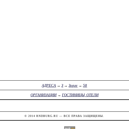
АДРЕСА
→
З
→
Зорге
→
58
ОРГАНИЗАЦИИ
→
ГОСТИНИЦЫ, ОТЕЛИ
© 2014
RNDBURG.RU
— ВСЕ ПРАВА ЗАЩИЩЕНЫ.