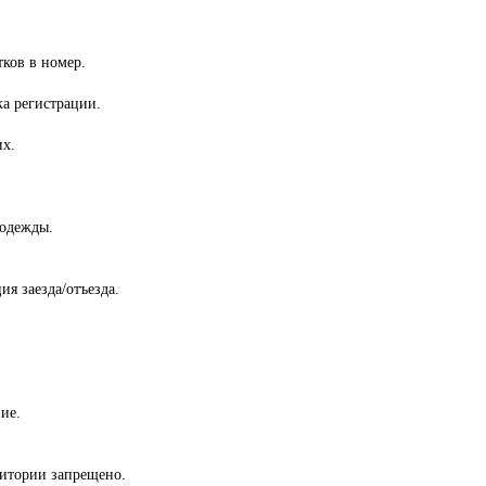
тков в номер.
ка регистрации.
их.
 одежды.
ия заезда/отъезда.
ие.
ритории запрещено.