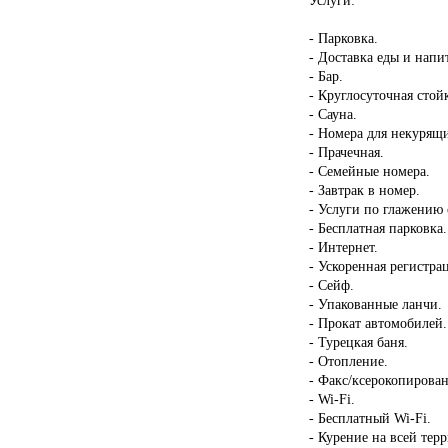
- Парковка.
- Доставка еды и напи
- Бар.
- Круглосуточная стой
- Сауна.
- Номера для некурящ
- Прачечная.
- Семейные номера.
- Завтрак в номер.
- Услуги по глажению
- Бесплатная парковка.
- Интернет.
- Ускоренная регистрац
- Сейф.
- Упакованные ланчи.
- Прокат автомобилей.
- Турецкая баня.
- Отопление.
- Факс/ксерокопирован
- Wi-Fi.
- Бесплатный Wi-Fi.
- Курение на всей тер