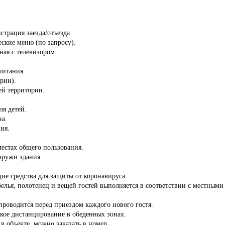
страция заезда/отъезда.
ские меню (по запросу).
ная с телевизором.
питания.
ории).
сей территории.
ля детей.
на.
ия.
местах общего пользования.
аружи здания.
ие средства для защиты от коронавируса.
белья, полотенец и вещей гостей выполняется в соответствии с местны
роводится перед приездом каждого нового гостя.
кое дистанцирование в обеденных зонах.
 в объекте, можно заказать в номер.