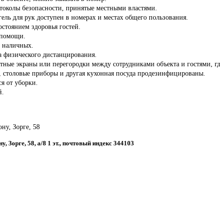
отоколы безопасности, принятые местными властями.
ель для рук доступен в номерах и местах общего пользования.
состоянием здоровья гостей.
 помощи.
з наличных.
а физического дистанцирования.
тные экраны или перегородки между сотрудниками объекта и гостями, гд
ы, столовые приборы и другая кухонная посуда продезинфицированы.
ся от уборки.
й.
ону, Зорге, 58
ну, Зорге, 58, a/8 1 эт., почтовый индекс 344103