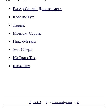
Ви Ар Саплай Девелопмент
Красим Тут
Лераж
Монтаж-Сервис
Пакс-Металл
Эль-Сфера
ЮгТрансТех
Юна-Ойл
АДРЕСА
→
Т
→
Троллейбусная
→
2