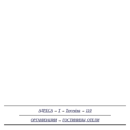
АДРЕСА
→
Т
→
Текучёва
→
110
ОРГАНИЗАЦИИ
→
ГОСТИНИЦЫ, ОТЕЛИ