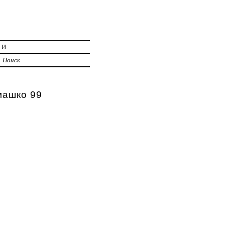
ИИ
Поиск
машко 99