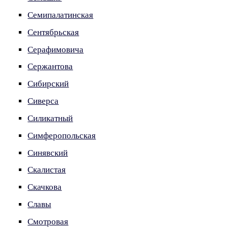
Семипалатинская
Сентябрьская
Серафимовича
Сержантова
Сибирский
Сиверса
Силикатный
Симферопольская
Синявский
Скалистая
Скачкова
Славы
Смотровая