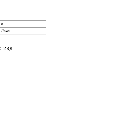
ИИ
Поиск
о 23д