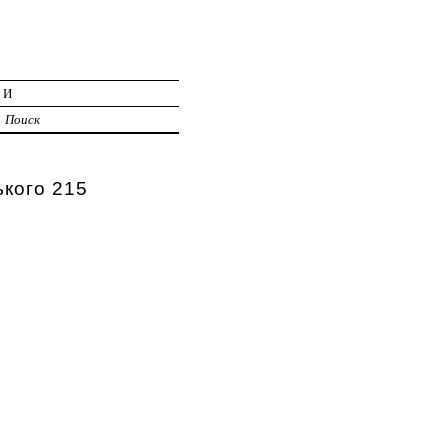
ИИ
Поиск
ького 215