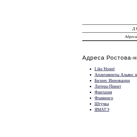
Д
Адрес
Адреса Ростова-н
Like Hostel
Апартаменты Альянс 
Бизнес Инновации
Литера-Принт
Фантазия
Фламинго
Штучка
ЯМАТЭ