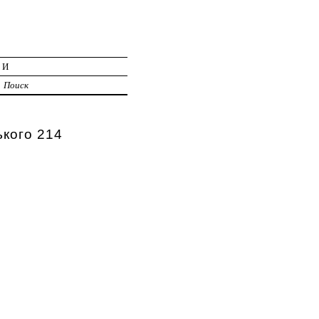
ИИ
Поиск
ького 214