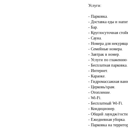
Услуги:
- Парковка.
- Доставка еды и напи
- Бар.
- Круглосуточная стой
- Сауна.
- Номера для некурящ
- Семейные номера.
- Завтрак в номер.
- Услуги по глажению
- Бесплатная парковка.
- Интернет.
- Караоке.
- Гидромассажная ван
- Церковь/храм.
- Отопление.
- Wi-Fi.
- Бесплатный Wi-Fi.
- Кондиционер.
- Общий лаундж/гости
- Ежедневная уборка.
- Парковка на террито