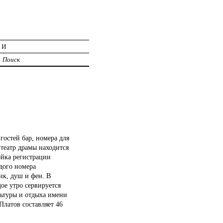
ИИ
Поиск
гостей бар, номера для
театр драмы находится
ойка регистрации
ждого номера
ик, душ и фен. В
ое утро сервируется
льтуры и отдыха имени
Платов составляет 46