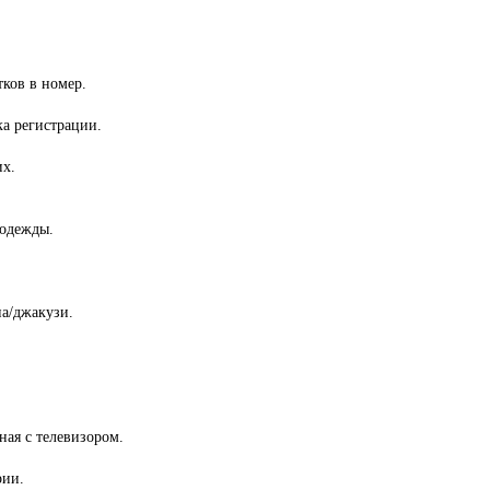
тков в номер.
ка регистрации.
их.
 одежды.
на/джакузи.
ная с телевизором.
рии.