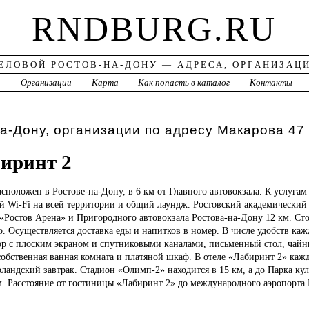
RNDBURG.RU
ЕЛОВОЙ РОСТОВ-НА-ДОНУ — АДРЕСА, ОРГАНИЗАЦ
а
Организации
Карта
Как попасть в каталог
Контакты
а-Дону, организации по адресу Макарова 47
иринт 2
асположен в Ростове-на-Дону, в 6 км от Главного автовокзала. К услугам 
й Wi-Fi на всей территории и общий лаундж. Ростовский академический 
а «Ростов Арена» и Пригородного автовокзала Ростова-на-Дону 12 км. Ст
о. Осуществляется доставка еды и напитков в номер. В числе удобств ка
ор с плоским экраном и спутниковыми каналами, письменный стол, чайн
обственная ванная комната и платяной шкаф. В отеле «Лабиринт 2» кажд
андский завтрак. Стадион «Олимп-2» находится в 15 км, а до Парка ку
. Расстояние от гостиницы «Лабиринт 2» до международного аэропорта 