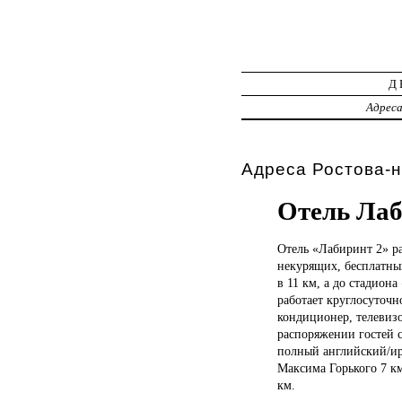
Д
Адрес
Адреса Ростова-н
Отель Лаб
Отель «Лабиринт
2» р
некурящих, бесплатны
в 11 км, а до стадион
работает круглосуточн
кондиционер, телевиз
распоряжении гостей с
полный английский/ирл
Максима Горького 7 км
км.