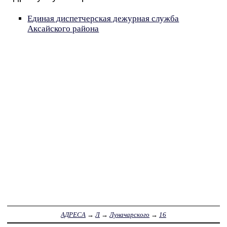
Единая диспетчерская дежурная служба
Аксайского района
АДРЕСА
→
Л
→
Луначарского
→
16