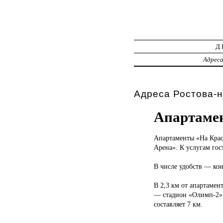
Д
Адрес
Адреса Ростова-н
Апартаме
Апартаменты «На
Крас
Арена». К услугам гос
В числе удобств — кон
В 2,3 км от апартамен
— стадион «Олимп-2».
составляет 7 км.