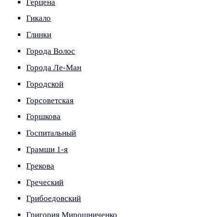
Герцена
Гикало
Глинки
Города Волос
Города Ле-Ман
Городской
Горсоветская
Горшкова
Госпитальный
Грамши 1-я
Грекова
Греческий
Грибоедовский
Григория Мирошниченко