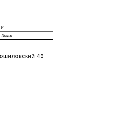
ИИ
Поиск
рошиловский 46