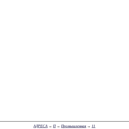
АДРЕСА
→
П
→
Промышленная
→
11