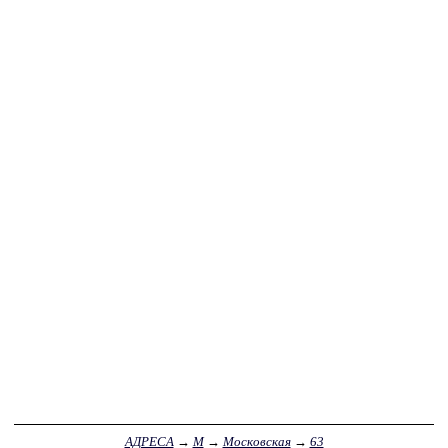
АДРЕСА
→
М
→
Московская
→
63