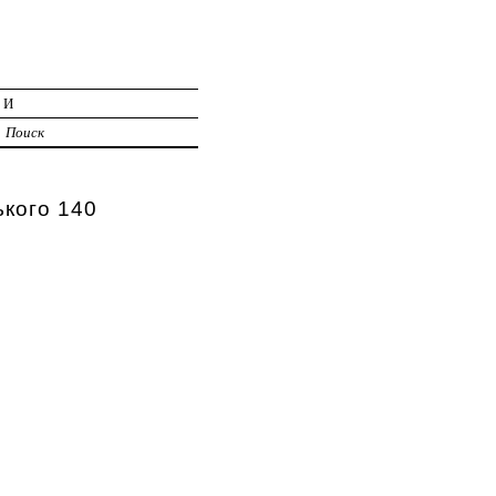
ИИ
Поиск
ького 140