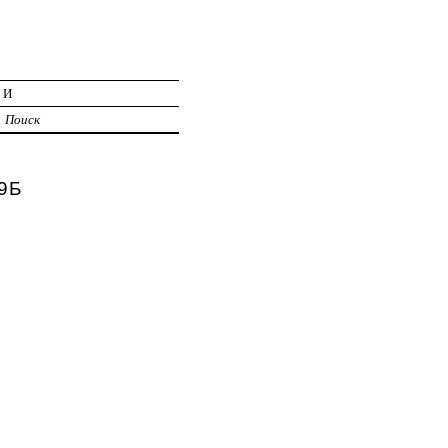
ИИ
Поиск
9Б